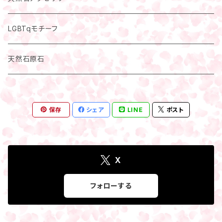
フクロウモチーフ
指輪・リング
LGBTqモチーフ
天使モチーフ
腕輪・ブレスレット
天然石原石
ペンダントトップ
保存
シェア
LINE
ポスト
X
フォローする