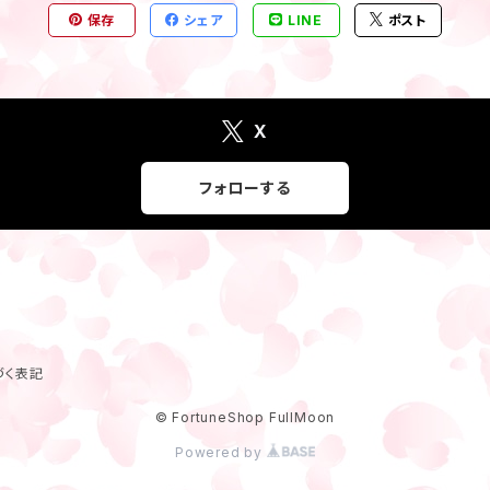
保存
シェア
LINE
ポスト
X
フォローする
づく表記
© FortuneShop FullMoon
Powered by