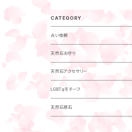
CATEGORY
占い依頼
天然石お守り
小人モチーフ
天然石アクセサリー
フクロウモチーフ
指輪・リング
LGBTqモチーフ
天使モチーフ
腕輪・ブレスレット
天然石原石
ペンダントトップ